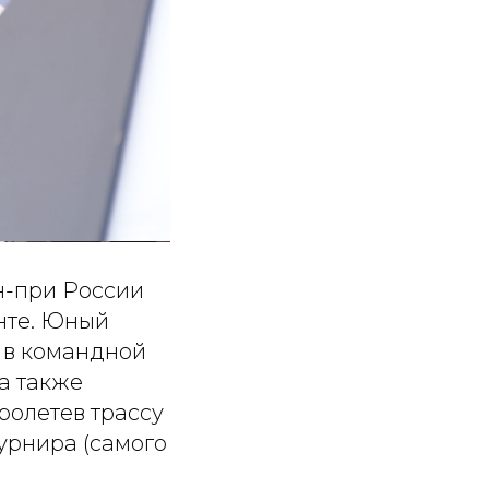
н-при России
енте. Юный
 в командной
а также
ролетев трассу
турнира (самого