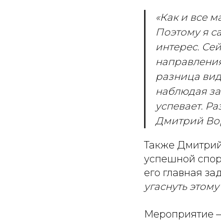
«Как и все м
Поэтому я са
интерес. Сей
направлениях
разница вид
наблюдая за 
успевает. Ра
Дмитрий Вор
Также Дмитрий 
успешной спорт
его главная за
угаснуть этому
Мероприятие –