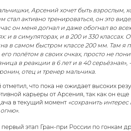
альчишки, Арсений хочет быть взрослым, хо
м стал активно тренироваться, он это вид
час он меня догнал и даже обогнал во все
: и в симуляторах, и в 200 и 330 классах. 
на в самом быстром классе 200 мм. Там я 
его полётом в своих очках, просто не пони
зница в реакции в 6 лет и в 40 серьёзная»,
онин, отец и тренер мальчика.
отметил, что пока не ожидает высоких резу
ивной карьеры от Арсения, так как он еще 
дача в текущий момент
«сохранить интерес 
 огню».
 первый этап Гран-при России по гонкам д