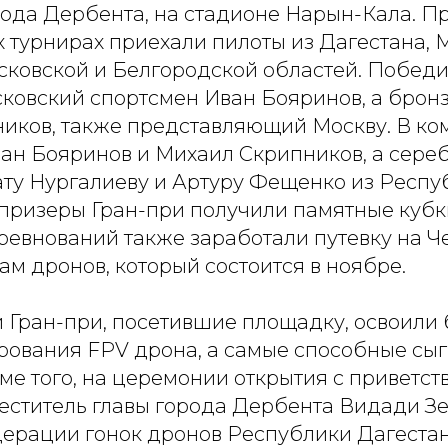
рода Дербента, на стадионе Нарын-Кала. П
 турнирах приехали пилоты из Дагестана, 
осковской и Белгородской областей. Побед
сковский спортсмен Иван Бояринов, а брон
иков, также представляющий Москву. В ко
ан Бояринов и Михаил Скрипников, а сере
ату Нургалиеву и Артуру Фещенко из Респу
 призеры Гран-при получили памятные кубк
ревнований также заработали путевку на 
ам дронов, который состоится в ноябре.
и Гран-при, посетившие площадку, освоили
рования FPV дрона, а самые способные сыг
ме того, на церемонии открытия с приветс
меститель главы города Дербента Видади Зе
ерации гонок дронов Республики Дагеста