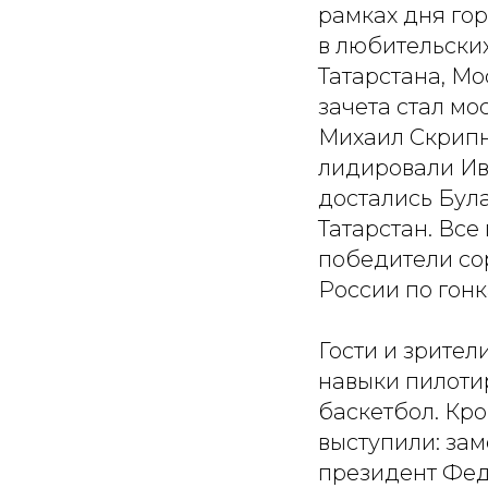
рамках дня го
в любительских
Татарстана, М
зачета стал мо
Михаил Скрипн
лидировали Ив
достались Бул
Татарстан. Все
победители со
России по гонк
Гости и зрител
навыки пилоти
баскетбол. Кро
выступили: за
президент Фед