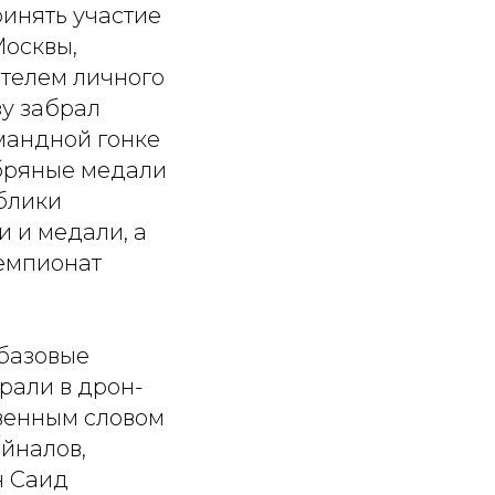
ринять участие
Москвы,
ителем личного
зу забрал
мандной гонке
бряные медали
блики
и и медали, а
Чемпионат
 базовые
рали в дрон-
твенным словом
йналов,
н Саид