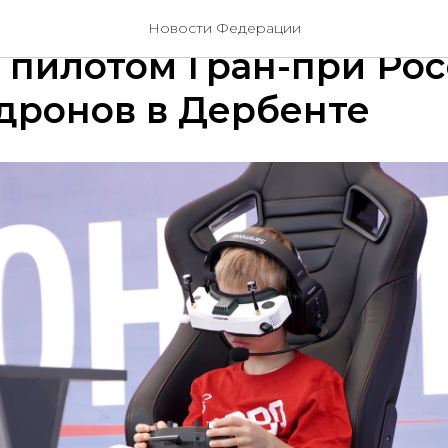
етний Арсений Ворони
Новости Федерации
пилотом Гран-при Рос
дронов в Дербенте