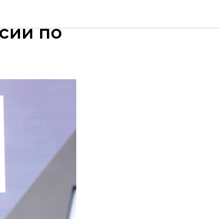
н стал
сии по