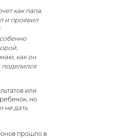
чет как папа.
ел и проявил
х
Особенно
порой,
маю, как он
 - поделился
льтатов или
ребенок, но
и не дать
ронов прошло в