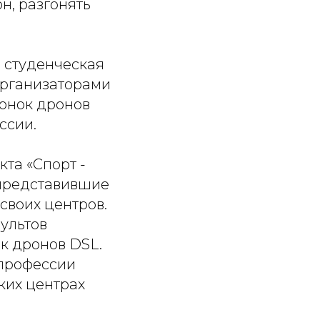
н, разгонять
 студенческая
Организаторами
гонок дронов
ссии.
кта «Спорт -
 представившие
своих центров.
ультов
к дронов DSL.
 профессии
ких центрах