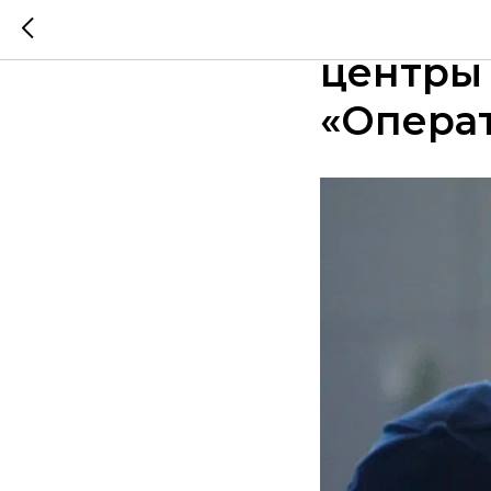
Более 2
центры 
«Опера