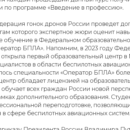
и по программе «Введение в профессию».
едерация гонок дронов России проведет д
огам которого экспертное жюри оценит нав
е обучение в Федеральном образовательно
ератор БПЛА». Напомним, в 2023 году Фед
 открыла первый образовательный центр в 
ециалистов в области беспилотных авиацион
лось специальности «Оператор БПЛА» более
ентр обладает лицензией на образовател
и обучает всех граждан России новой перс
амках дополнительного образования. Студе
ессиональной переподготовке, позволяющ
я в сфере беспилотных авиационных систем
приказу Президента России Владимира Пут