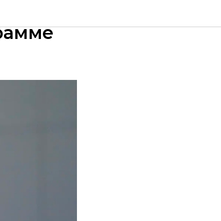
ют
рамме