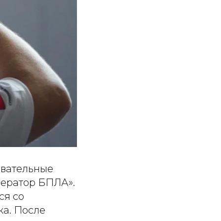
овательные
ператор БПЛА».
ся со
а. После