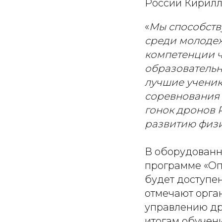
России Кирилл
«
Мы способств
среди молодеж
компетенции ч
образовательн
лучшие ученик
соревнования 
гонок дронов 
развитию физи
В оборудованн
программе «Опе
будет доступе
отмечают орган
управлению др
итогам обучен