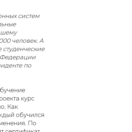
онных систем
льные
ашему
000 человек. А
е студенческие
т Федерации
зиденте по
обучение
роекта курс
о. Как
аждый обучился
менения. По
т сертификат