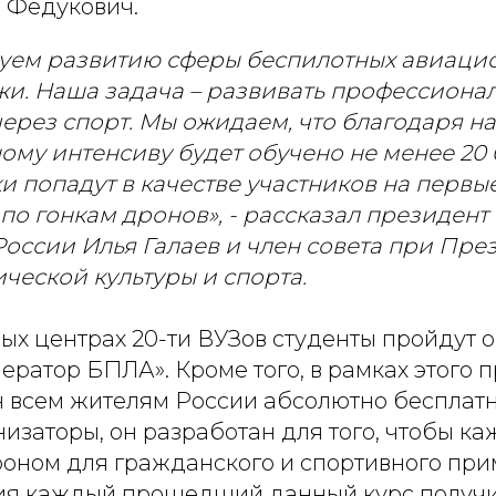
 Федукович.
уем развитию сферы беспилотных авиаци
и. Наша задача – развивать профессиона
ерез спорт. Мы ожидаем, что благодаря н
ому интенсиву будет обучено не менее 20 
и попадут в качестве участников на первы
по гонкам дронов», - рассказал президен
России Илья Галаев и член совета при Пре
ческой культуры и спорта.
ых центрах 20-ти ВУЗов студенты пройдут 
ратор БПЛА». Кроме того, в рамках этого п
н всем жителям России абсолютно бесплатн
изаторы, он разработан для того, чтобы к
оном для гражданского и спортивного при
ия каждый прошедший данный курс получи