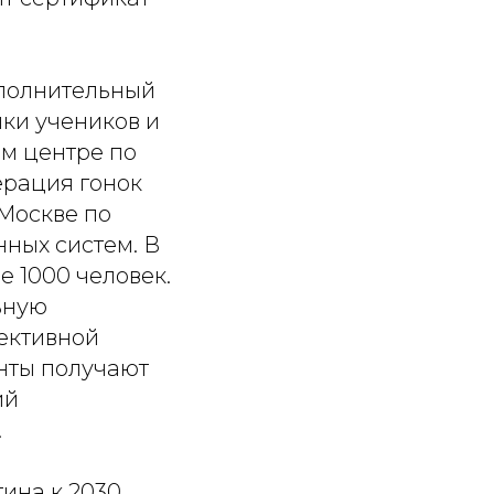
ополнительный
ыки учеников и
м центре по
ерация гонок
Москве по
ных систем. В
 1000 человек.
ьную
пективной
нты получают
ий
.
ина к 2030