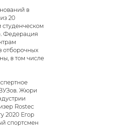
внований в
из 20
м студенческом
е. Федерация
нтрам
в отборочных
ы, в том числе
кспертное
ВУЗов. Жюри
ндустрии
изер Rostec
гу 2020 Егор
ый спортсмен