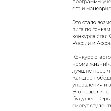
программы уче
его и маневрир
Это стало воз
лига по гонка
конкурса стал
России и Ассо
Конкурс старто
норма жизни!».
лучшие проект
Каждое победи
управления и 
Это позволит с
будущего. Орга
смогут студент