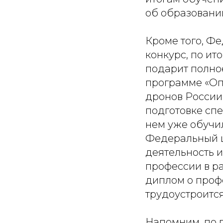
об образовани
Кроме того, Ф
конкурс, по ит
подарит полно
программе «Оп
дронов России
подготовке сп
нем уже обучи
Федеральный ц
деятельность 
профессии в р
диплом о проф
трудоустроитс
Напомним, по 