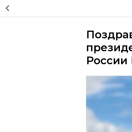
Поздра
презид
России