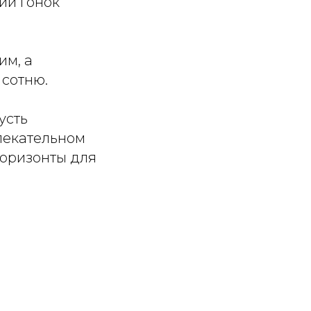
ии гонок
им, а
 сотню.
усть
лекательном
горизонты для