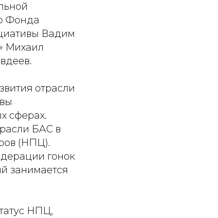
льной
ор Фонда
ициативы Вадим
» Михаил
вдеев.
звития отрасли
ивы
х сферах.
расли БАС в
ров (НПЦ).
едерации гонок
ый занимается
татус НПЦ,