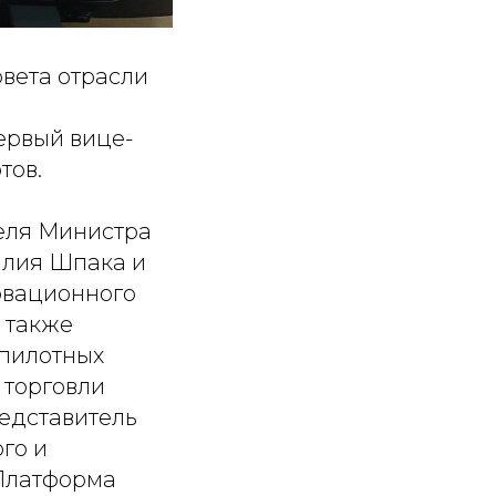
овета отрасли
в
ервый вице-
тов.
еля Министра
илия Шпака и
овационного
 также
спилотных
 торговли
едставитель
го и
«Платформа