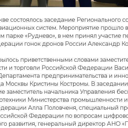
кве состоялось заседание Регионального с
виационных систем. Мероприятие прошло 
м парке «Руднево», в нем принял участие п
ерации гонок дронов России Александр Ко
рылось приветственными словами заместит
и и торговли Российской Федерации Вас
Департамента предпринимательства и инн
да Москвы Кристины Костромы. В заседании
ие заместитель начальника Управления бе
тотехники Министерства промышленности и
дерации Алла Половченя, специальный пр
ссийской Федерации по вопросам цифрово
ого развития, генеральный директор АНО 