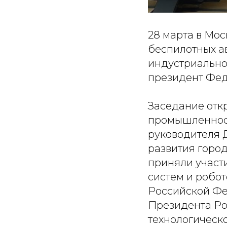
28 марта в Мос
беспилотных а
индустриально
президент Фед
Заседание отк
промышленност
руководителя 
развития горо
приняли участ
систем и робо
Российской Фе
Президента Ро
технологическ