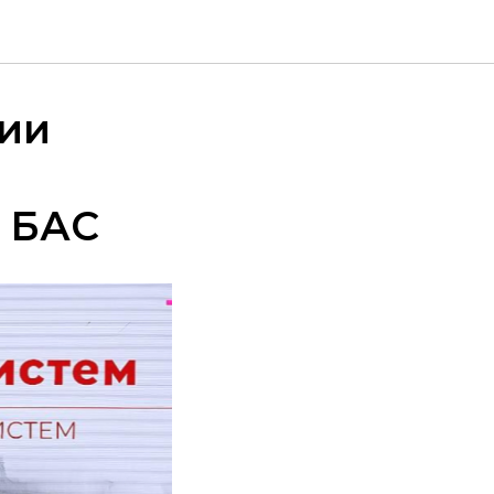
сии
и БАС