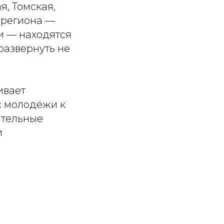
я, Томская,
 региона —
ти — находятся
развернуть не
ивает
с молодёжи к
ательные
и