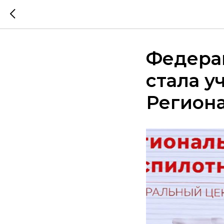
Федера
стала у
Региона