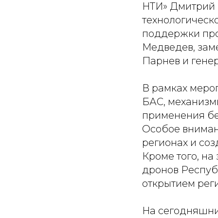
НТИ» Дмитрий 
технологическ
поддержки про
Медведев, зам
Парнев и гене
В рамках меро
БАС, механизм
применения бе
Особое вниман
регионах и со
Кроме того, н
дронов Респуб
открытием рег
На сегодняшни