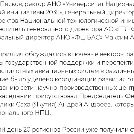
Песков, ректор АНО «Университет Национа
ой инициативы 2035», генеральный директ
ектов Национальной технологической ин
еститель генерального директора АО «ГТЛК
ральный директор АНО «ФЦ БАС» Максим А
приятия обсуждались ключевые векторы ра
ы государственной поддержки и перспект
спилотных авиационных систем в различны
ие было уделено координации развития от
зданию сети научно-производственных цент
а заседании присутствовал Председатель Ф
лики Саха (Якутия) Андрей Андреев, котор
ионального НПЦ.
й день 20 регионов России уже получили с