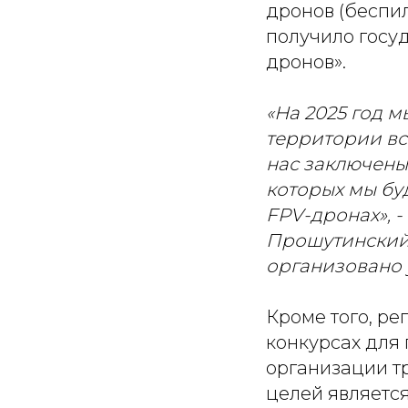
дронов (беспи
получило госу
дронов».
«На 2025 год 
территории вс
нас заключены
которых мы бу
FPV-дронах», 
Прошутинский,
организовано 
Кроме того, ре
конкурсах для 
организации т
целей являетс