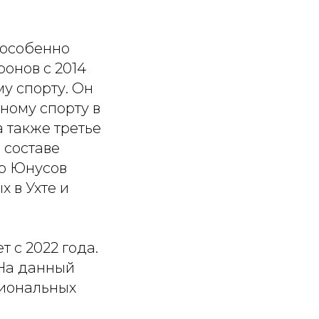
 особенно
онов с 2014
у спорту. Он
ному спорту в
а также третье
в составе
ир Юнусов
 в Ухте и
 с 2022 года.
 На данный
гиональных