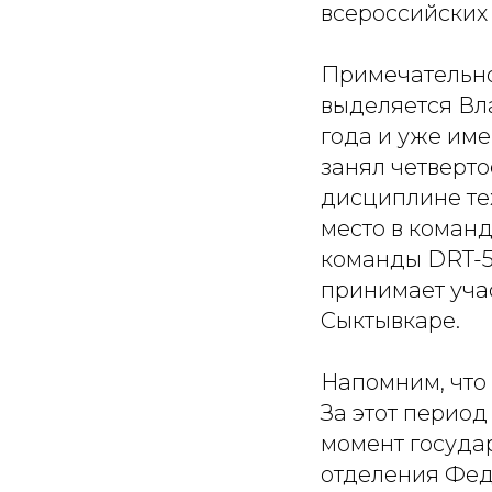
всероссийских
Примечательно
выделяется Вл
года и уже им
занял четверто
дисциплине тех
место в команд
команды DRT-5
принимает учас
Сыктывкаре.
Напомним, что 
За этот перио
момент госуда
отделения Фед