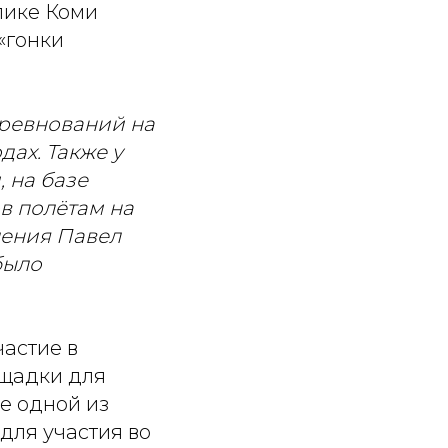
лике Коми
«гонки
оревнований на
ах. Также у
 на базе
в полётам на
ления Павел
было
частие в
ощадки для
е одной из
для участия во