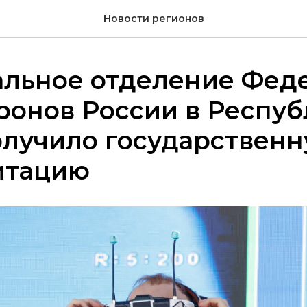
Новости регионов
альное отделение Фед
ронов России в Респу
олучило государствен
итацию