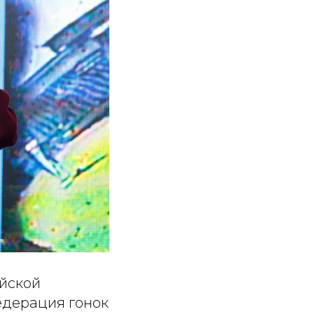
ийской
едерация гонок