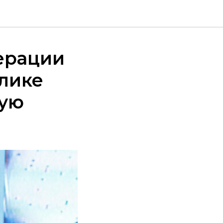
ерации
блике
ную