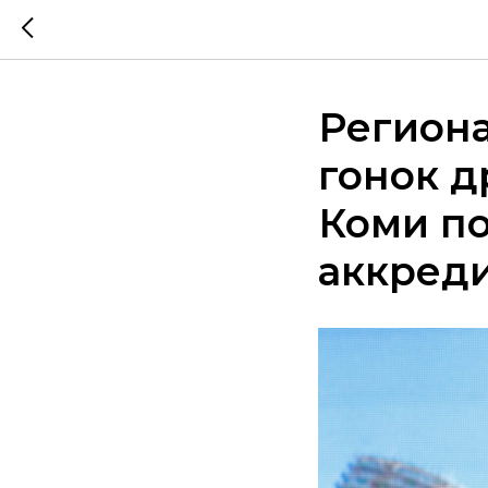
Регион
гонок д
Коми п
аккред